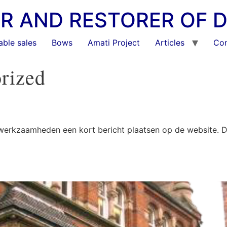
KER AND RESTORER OF 
able sales
Bows
Amati Project
Articles
Con
rized
werkzaamheden een kort bericht plaatsen op de website. Dit