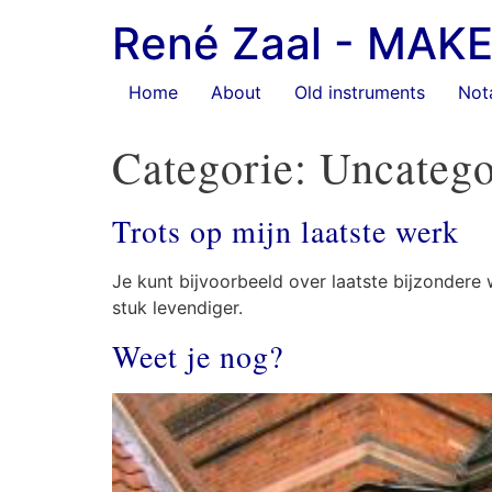
Ga
René Zaal - MA
naar
de
inhoud
Home
About
Old instruments
Not
Categorie:
Uncatego
Trots op mijn laatste werk
Je kunt bijvoorbeeld over laatste bijzondere 
stuk levendiger.
Weet je nog?